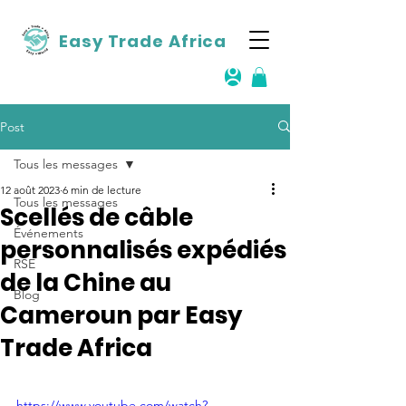
Easy Trade Africa
Post
Tous les messages
12 août 2023
6 min de lecture
Tous les messages
Scellés de câble
Événements
personnalisés expédiés
RSE
de la Chine au
Blog
Cameroun par Easy
Trade Africa
https://www.youtube.com/watch?