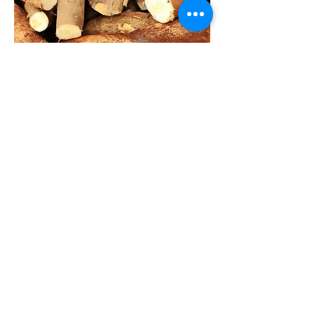
Huile de palme
REJOIGNEZ LE
MOUVEMENT !
Recevez les dernières
nouvelles et amp; Mises à
jour