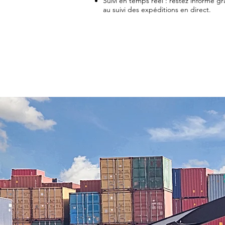
Suivi en temps réel : restez informé g
au suivi des expéditions en direct.