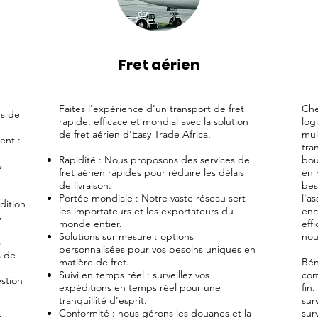
Fret aérien
Faites l'expérience d'un transport de fret
Che
ns de
rapide, efficace et mondial avec la solution
log
de fret aérien d'Easy Trade Africa.
mul
ent :
tra
Rapidité : Nous proposons des services de
bou
s
fret aérien rapides pour réduire les délais
en 
de livraison.
bes
Portée mondiale : Notre vaste réseau sert
l'a
dition
les importateurs et les exportateurs du
enc
s
monde entier.
eff
Solutions sur mesure : options
nou
s
personnalisées pour vos besoins uniques en
s de
matière de fret.
Bén
Suivi en temps réel : surveillez vos
com
stion
expéditions en temps réel pour une
fin
tranquillité d'esprit.
sur
Conformité : nous gérons les douanes et la
sur