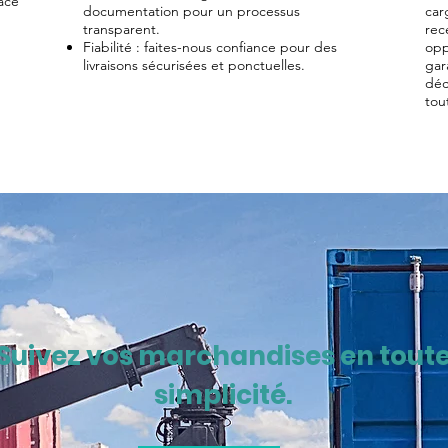
râce
documentation pour un processus
car
transparent.
rec
Fiabilité : faites-nous confiance pour des
opp
livraisons sécurisées et ponctuelles.
gar
déc
tou
Suivez vos marchandises en tout
simplicité.