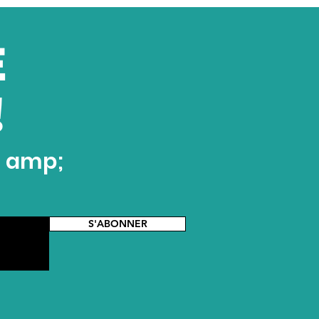
E
!
t amp;
S'ABONNER