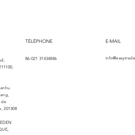
TÉLÉPHONE
E-MAIL
info@easytrade
86-021 31434886
ad,
211100,
uanhu
gang,
l de
, 201308
E EDEN
QUE,