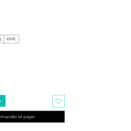
Prix
L
XXXL
r
mander et payer