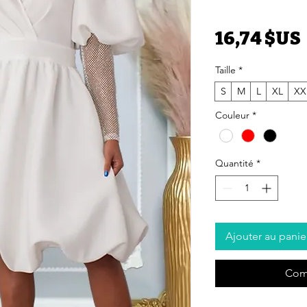
16,74 $US
Taille
*
S
M
L
XL
XX
Couleur
*
Quantité
*
Ajouter au panie
Com