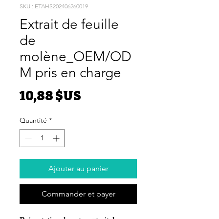
SKU : ETAHS202406260019
Extrait de feuille
de
molène_OEM/OD
M pris en charge
Prix
10,88 $US
Quantité
*
Ajouter au panier
Commander et payer