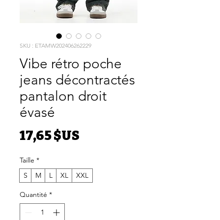
SKU : ETAMW202406262229
Vibe rétro poche
jeans décontractés
pantalon droit
évasé
Prix
17,65 $US
Taille
*
S
M
L
XL
XXL
Quantité
*