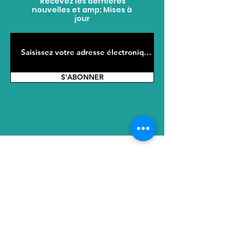
Recevez les dernières
nouvelles et amp; Mises à
jour
S'ABONNER
ADRESSE
Siège social : No. 2289 Tianyuan East
Road, district de Jiangning, Nanjing,
Jiangsu, 211100, Chine